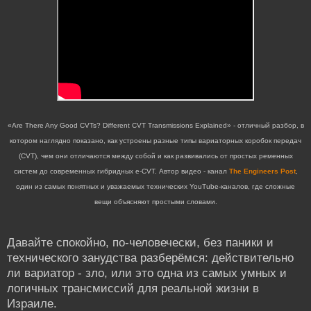
«Are There Any Good CVTs? Different CVT Transmissions Explained» - отличный разбор, в
котором наглядно показано, как устроены разные типы вариаторных коробок передач
(CVT), чем они отличаются между собой и как развивались от простых ременных
систем до современных гибридных e-CVT. Автор видео - канал
The Engineers Post
,
один из самых понятных и уважаемых технических YouTube-каналов, где сложные
вещи объясняют простыми словами.
Давайте спокойно, по-человечески, без паники и
технического занудства разберёмся: действительно
ли вариатор - зло, или это одна из самых умных и
логичных трансмиссий для реальной жизни в
Израиле.