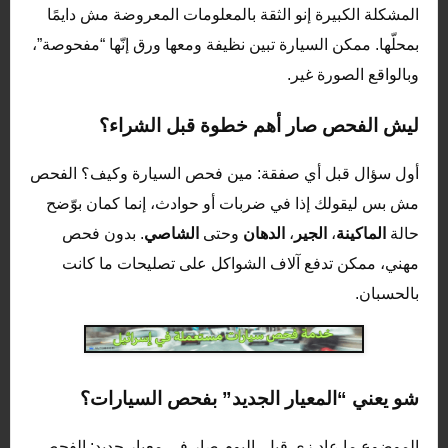
المشكلة الكبيرة إنو الثقة بالمعلومات المعروضة مش دايمًا
بمحلّها. ممكن السيارة تبين نظيفة ومعها ورق إنّها “مفحوصة”،
وبالواقع الصورة غير.
ليش الفحص صار أهم خطوة قبل الشراء؟
أول سؤال قبل أي صفقة: مين فحص السيارة وكيف؟ الفحص
مش بس ليقولك إذا في ضربات أو حوادث، إنما كمان بوّضح
حالة
الماكينة
،
الجير
،
الدهان
وحتى
الشاصي
. بدون فحص
مهني، ممكن تدفع آلاف الشواكل على تصليحات ما كانت
بالحسبان.
شو يعني “المعيار الجديد” بفحص السيارات؟
الموضوع ما عاد زي قبل. اليوم صار في معيار جديد: الفحص