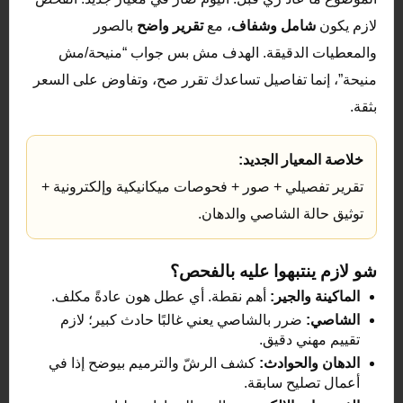
لازم يكون
شامل وشفاف
، مع
تقرير واضح
بالصور
والمعطيات الدقيقة. الهدف مش بس جواب “منيحة/مش
منيحة”، إنما تفاصيل تساعدك تقرر صح، وتفاوض على السعر
بثقة.
خلاصة المعيار الجديد:
تقرير تفصيلي + صور + فحوصات ميكانيكية وإلكترونية +
توثيق حالة الشاصي والدهان.
شو لازم ينتبهوا عليه بالفحص؟
الماكينة والجير:
أهم نقطة. أي عطل هون عادةً مكلف.
الشاصي:
ضرر بالشاصي يعني غالبًا حادث كبير؛ لازم
تقييم مهني دقيق.
الدهان والحوادث:
كشف الرشّ والترميم بيوضح إذا في
أعمال تصليح سابقة.