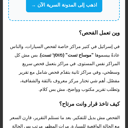
اذهب إلى المدونة السرية الآن →
وين تعمل الفحص؟
في إسرائيل في كتير مراكز خاصة لفحص السيارات، والناس
عادةً بيسموها
"موساح تست" (מוסך تست)
. بس مش كل
المراكز نفس المستوى. في مراكز بتعمل فحص سريع
وسطحي، وفي مراكز ثانية بتقدّم فحص شامل مع تقرير
مفصّل. أهم شي تختار مركز معروف بالثقة والشفافية،
وتطلب تقرير مكتوب وواضح، مش بس كلام.
كيف تاخذ قرار وانت مرتاح؟
الفحص مش بديل للتفكير. بعد ما تستلم التقرير، قارِن السعر
مع الحالة الواقعية للسيارة. مرات المظهر مرتب بس الحالة