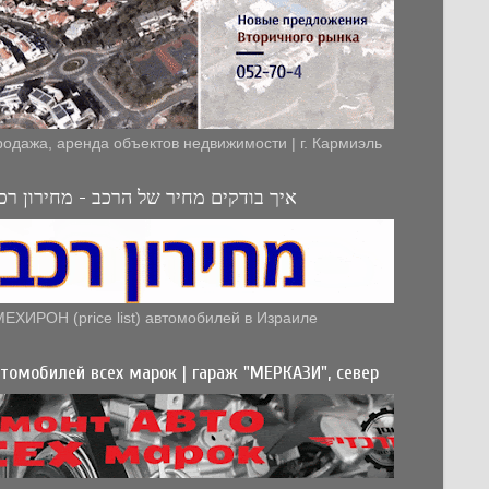
родажа, аренда объектов недвижимости | г. Кармиэль
איך בודקים מחיר של הרכב - מחירון רכב
МЕХИРОН (price list) автомобилей в Израиле
томобилей всех марок | гараж "МЕРКАЗИ", север