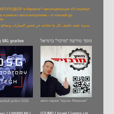
 АВТОПОДБОР в Израиле? автоподборщик VS перекуп
а и ремонт автоэлектроники - от ключей до
иа
مدونة خفية تكشف كل ما تحتاجه عن فحص السيارات ونصائح ال
g VAG gearbox
מוסך מורשה "מרכזי" כרמיאל
авто-гараж "мусах Меркази"
любой робот DSG
Q7LIMO | Israel | Luxury car
cars | LUXURYCAR |