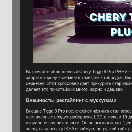
Встречайте обновлённый Chery Tiggo 8 Pro PHEV —
забрать корону в сегменте 7-местных гибридов. Вы
серьёзно. Этот кроссовер даёт прикурить старичкам 
делает это по-китайски: много, жирно и дёшево.
Внешность: рестайлинг с мускулами
Внешне Tiggo 8 Pro после фейслифтинга стал агрес
увеличенные воздухозаборники, LED-оптика и 19-д
визуально внушительным. Он не выглядит как "дешё
заеду на парковку IKEA и займусь погрузкой трёх д