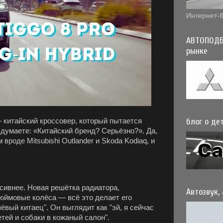
Интернет-б
АВТОПОДБ
рынке
блог о дет
 китайский кроссовер, который пытается
 думаете: «Китайский бренд? Серьёзно?». Да,
вроде Mitsubishi Outlander и Skoda Kodiaq, и
сивнее. Новая решётка радиатора,
Автозвук,
юймовые колёса — всё это делает его
вый китаец". Он выглядит как "эй, я сейчас
етей и собаки в кожаный салон".