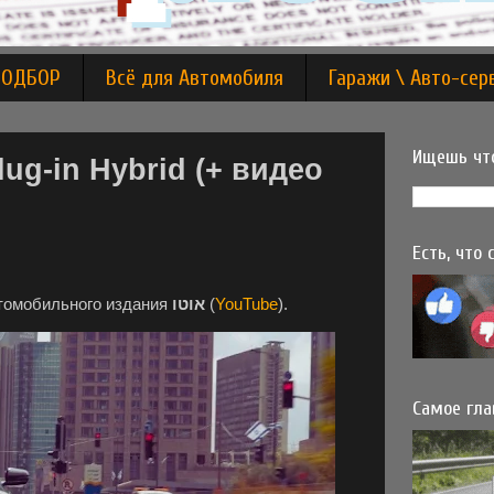
ПОДБОР
Всё для Автомобиля
Гаражи \ Авто-сер
Ищешь что
lug-in Hybrid (+ видео
Есть, что
втомобильного издания
אוטו
(
YouTube
).
Самое гла