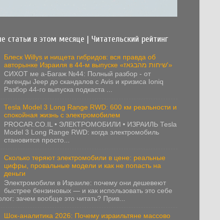
е статьи в этом месяце | Читательский рейтинг
Блеск Willys и нищета гибридов: вся правда об
авторынке Израиля в 44-м выпуске «שיחות מהבגאז'»
СИХОТ ме а-Багаж №44: Полный разбор - от
легенды Jeep до скандалов с Avis и кризиса Ioniq
Разбор 44-го выпуска подкаста ...
Tesla Model 3 Long Range RWD: 600 км реальности и
спокойная жизнь с электромобилем
PROCAR.CO.IL • ЭЛЕКТРОМОБИЛИ • ИЗРАИЛЬ Tesla
Model 3 Long Range RWD: когда электромобиль
становится просто...
Сколько теряют электромобили в цене: реальные
цифры, провальные модели и как не попасть на
деньги
Электромобили в Израиле: почему они дешевеют
быстрее бензиновых — и как использовать это себе
олог: зачем вообще это читать? Прив...
Шок-аналитика 2026: Почему израильтяне массово