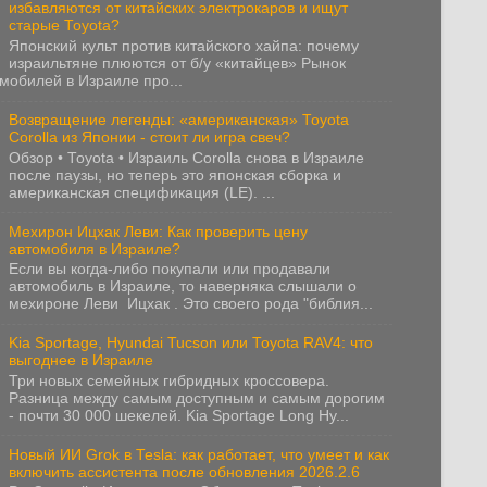
избавляются от китайских электрокаров и ищут
старые Toyota?
Японский культ против китайского хайпа: почему
израильтяне плюются от б/у «китайцев» Рынок
мобилей в Израиле про...
Возвращение легенды: «американская» Toyota
Corolla из Японии - стоит ли игра свеч?
Обзор • Toyota • Израиль Corolla снова в Израиле
после паузы, но теперь это японская сборка и
американская спецификация (LE). ...
Мехирон Ицхак Леви: Как проверить цену
автомобиля в Израиле?
Если вы когда-либо покупали или продавали
автомобиль в Израиле, то наверняка слышали о
мехироне Леви Ицхак . Это своего рода "библия...
Kia Sportage, Hyundai Tucson или Toyota RAV4: что
выгоднее в Израиле
Три новых семейных гибридных кроссовера.
Разница между самым доступным и самым дорогим
- почти 30 000 шекелей. Kia Sportage Long Hy...
Новый ИИ Grok в Tesla: как работает, что умеет и как
включить ассистента после обновления 2026.2.6