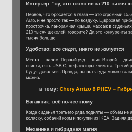
Интерьер: "оу, это точно не за 210 тысяч 
Первое, что бросается в глаза — это огромный 15.6
Auto, и не просто так — по воздуху. Цифровая при
прострочка, панорамная крыша, массаж в сиденьях,
210 тысяч шекелей, говорите? Да это конкуренты з
тысяч больше.
Удобство: все сидят, никто не жалуется
Места — валом. Первый ряд — шик. Второй — двига
спинки, есть USB-C, дефлекторы климата. Третий 
будут довольны. Правда, попасть туда можно тольк
можно.
в тему:
Chery Arrizo 8 PHEV – Гиб
Багажник: всё по-честному
Когда сиденья третьего ряда подняты — объём не ах
коляску, собачий корм и покупки из IKEA. Задняя д
Механика и гибридная магия