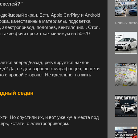
шекелей?"
-дюймовый экран. Есть Apple CarPlay и Android
борка, качественные материалы, подсветка,
новых авто
 электропривод, подогрев, вентиляция... Стоп.
а такие фичи просят как минимум на 50–70
ется вперёд/назад, регулируется наклон
ряд? Да, не для взрослых марафонцев, но дети
о с правой стороны. Не идеально, но жить
ридный седан
ти. Но опустили их, и вот уже куча места под
верь, кстати, с электроприводом.