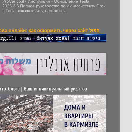
ProCar.co.il • Инструкция • Обновление Tesla
2026.2.6 Полное руководство по ИИ-ассистенту Grok
в Tesla: как включить, настроить...
Битуах хова онлайн: как оформить через сайт הפול
вто-блога | Ваш индивидуальный риэлтор