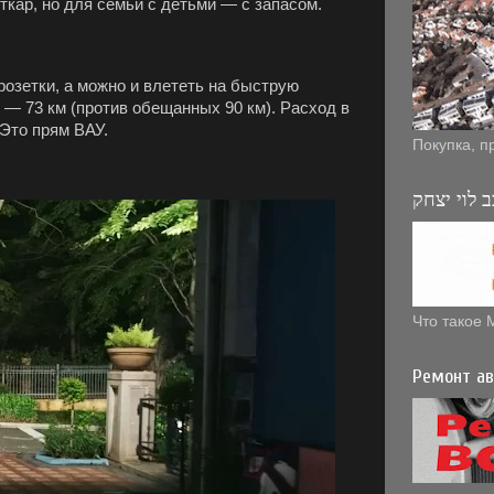
рткар, но для семьи с детьми — с запасом.
розетки, а можно и влететь на быструю
е — 73 км (против обещанных 90 км). Расход в
 Это прям ВАУ.
Покупка, п
 לוי יצחק
Что такое 
Ремонт ав