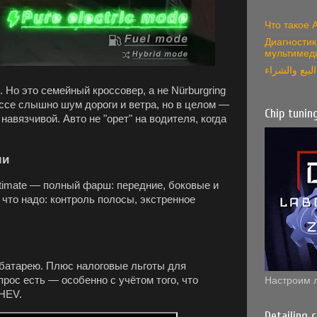
Что такое
Диагностик
мультимед
بيع والشراء
ь. Но это семейный кроссовер, а не Nürburgring
рассе слышно шум дороги и ветра, но в целом —
Chip tunin
авязчивой. Авто не "орет" на водителя, когда
ми
ltimate — полный фарш: передние, боковые и
 что надо: контроль полосы, экстренное
а батарею. Плюс налоговые льготы для
прос есть — особенно с учётом того, что
Настроим 
PHEV.
Detailing 