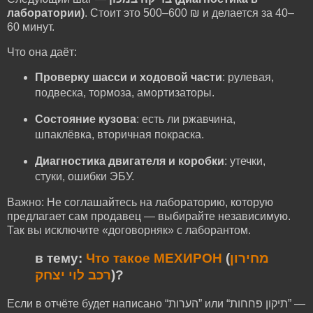
лаборатории)
. Стоит это 500–600 ₪ и делается за 40–
60 минут.
Что она даёт:
Проверку шасси и ходовой части
: рулевая,
подвеска, тормоза, амортизаторы.
Состояние кузова
: есть ли ржавчина,
шпаклёвка, вторичная покраска.
Диагностика двигателя и коробки
: утечки,
стуки, ошибки ЭБУ.
Важно: Не соглашайтесь на лабораторию, которую
предлагает сам продавец — выбирайте независимую.
Так вы исключите «договорняк» с лаборантом.
в тему:
Что такое МЕХИРОН
(
מחירון
רכב לוי יצחק
)?
Если в отчёте будет написано “הערות” или “תיקון פחחות” —