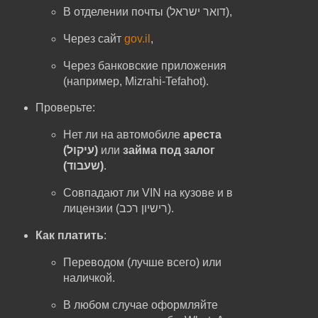
В отделении почты (דואר ישראל),
Через сайт
gov.il
,
Через банковские приложения
(например, Mizrahi-Tefahot).
Проверьте:
Нет ли на автомобиле
ареста
(עיקול)
или
займа под залог
(שעבוד)
.
Совпадают ли VIN на кузове и в
лицензии (רישיון רכב).
Как платить
:
Переводом (лучше всего) или
наличкой.
В любом случае оформляйте