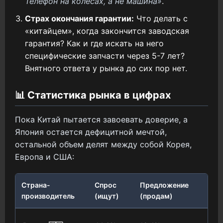
Телефон на колесах, а не машина»
.
Страх окончания гарантии:
Что делать с
«китайцем», когда закончится заводская
гарантия? Как и где искать на него
специфические запчасти через 5-7 лет?
Внятного ответа у рынка до сих пор нет.
📊 Статистика рынка в цифрах
Пока Китай пытается завоевать доверие, а
Япония остается дефицитной мечтой,
остальной объем делят между собой Корея,
Европа и США:
Страна-
Спрос
Предложение
Ба
производитель
(ищут)
(продам)
-2