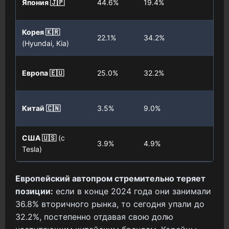
Япония 🇯🇵
44.6%
19.4%
(Д
Корея 🇰🇷
+1
22.1%
34.2%
(Hyundai, Kia)
(И
+7
Европа 🇪🇺
25.0%
32.2%
(И
+5
Китай 🇨🇳
3.5%
9.0%
(З
США 🇺🇸
(с
+1
3.9%
4.9%
Tesla)
(Б
Европейский автопром стремительно теряет
позиции:
если в конце 2024 года они занимали
36.8% вторичного рынка, то сегодня упали до
32.2%, постепенно отдавая свою долю