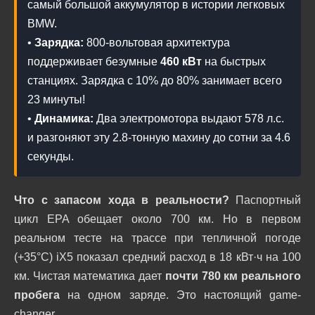
самый большой аккумулятор в истории легковых
BMW.
•
Зарядка:
800-вольтовая архитектура
поддерживает безумные
460 кВт
на быстрых
станциях. Зарядка с 10% до 80% занимает всего
23 минуты!
•
Динамика:
Два электромотора выдают 578 л.с.
и разгоняют эту 2.8-тонную махину до сотни за 4.6
секунды.
Что с запасом хода в реальности?
Паспортный
цикл EPA обещает около 700 км. Но в первом
реальном тесте на трассе при тепличной погоде
(+35°C) iX5 показал средний расход в 18 кВт·ч на 100
км. Чистая математика дает
почти 780 км реального
пробега
на одном заряде. Это настоящий game-
changer.