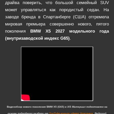
драйва поверить, что большой семейный SUV
может управляться как породистый седан. На
заводе бренда в Спартанберге (США) отгремела
мировая премьера совершенно нового, пятого
поколения
BMW X5 2027 модельного года
(внутризаводской индекс G65)
.
Видеообзор нового поколения BMW X5 (G65) и iX5
Материал подготовлен на
основе подробного разбора от
YouTube-канала
«Авто Чувство»
. Ведущий