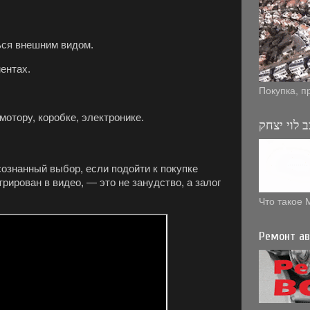
ься внешним видом.
ентах.
Покупка, п
мотору, коробке, электронике.
 לוי יצחק
сознанный выбор, если подойти к покупке
рирован в видео, — это не занудство, а залог
Что такое 
Ремонт ав