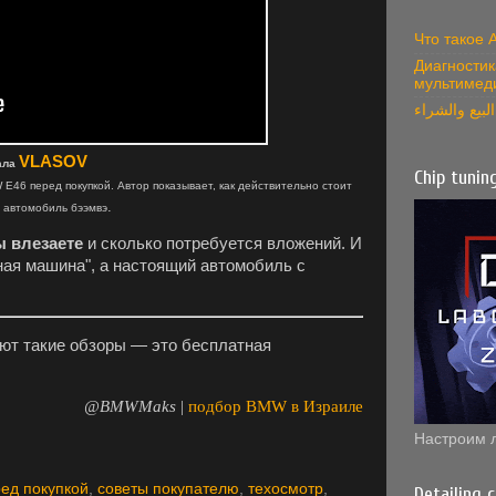
Что такое
Диагностик
мультимед
بيع والشراء
VLASOV
ала
Chip tunin
46 перед покупкой. Автор показывает, как действительно стоит
.
й автомобиль
бээмвэ
ы влезаете
и сколько потребуется вложений. И
ная машина", а настоящий автомобиль с
ают такие обзоры — это бесплатная
@BMWMaks
|
подбор BMW в Израиле
Настроим 
ед покупкой
,
советы покупателю
,
техосмотр
,
Detailing 