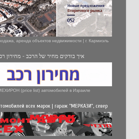
родажа, аренда объектов недвижимости | г. Кармиэль
איך בודקים מחיר של הרכב - מחירון רכב
МЕХИРОН (price list) автомобилей в Израиле
томобилей всех марок | гараж "МЕРКАЗИ", север