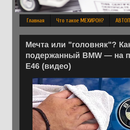
Главная
Что такое МЕХИРОН?
АВТО
Мечта или "головняк"? Ка
подержанный BMW — на п
E46 (видео)