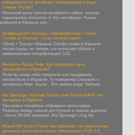
избавляются от китайских электрокаров и ищут
старые Toyota?
Японский культ против китайского хайпа: почему
израильтяне плюются от б/у «китайцев» Рынок
мобилей в Израиле про...
Возвращение легенды: «американская» Toyota
Corolla из Японии - стоит ли игра свеч?
Обзор • Toyota • Израиль Corolla снова в Израиле
после паузы, но теперь это японская сборка и
американская спецификация (LE). ...
Мехирон Ицхак Леви: Как проверить цену
автомобиля в Израиле?
Если вы когда-либо покупали или продавали
автомобиль в Израиле, то наверняка слышали о
мехироне Леви Ицхак . Это своего рода "библия...
Kia Sportage, Hyundai Tucson или Toyota RAV4: что
выгоднее в Израиле
Три новых семейных гибридных кроссовера.
Разница между самым доступным и самым дорогим
- почти 30 000 шекелей. Kia Sportage Long Hy...
Новый ИИ Grok в Tesla: как работает, что умеет и как
включить ассистента после обновления 2026.2.6