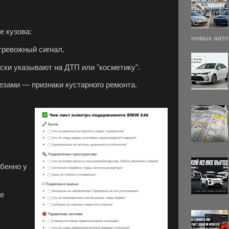
е кузова:
новых авто
тревожный сигнал.
ски указывают на ДТП или "косметику".
зами — признаки кустарного ремонта.
бенно у
ые