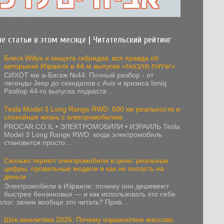
е статьи в этом месяце | Читательский рейтинг
Блеск Willys и нищета гибридов: вся правда об
авторынке Израиля в 44-м выпуске «שיחות מהבגאז'»
СИХОТ ме а-Багаж №44: Полный разбор - от
легенды Jeep до скандалов с Avis и кризиса Ioniq
Разбор 44-го выпуска подкаста ...
Tesla Model 3 Long Range RWD: 600 км реальности и
спокойная жизнь с электромобилем
PROCAR.CO.IL • ЭЛЕКТРОМОБИЛИ • ИЗРАИЛЬ Tesla
Model 3 Long Range RWD: когда электромобиль
становится просто...
Сколько теряют электромобили в цене: реальные
цифры, провальные модели и как не попасть на
деньги
Электромобили в Израиле: почему они дешевеют
быстрее бензиновых — и как использовать это себе
олог: зачем вообще это читать? Прив...
Шок-аналитика 2026: Почему израильтяне массово