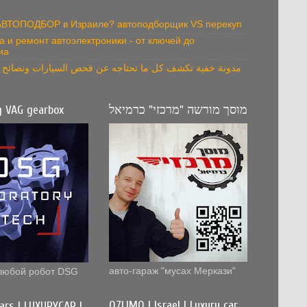
 АВТОПОДБОР в Израиле? автоподборщик VS перекуп
а и ремонт автоэлектроники - от ключей до
иа
مدونة خفية تكشف كل ما تحتاجه عن فحص السيارات ونصائح ال
g VAG gearbox
מוסך מורשה "מרכזי" כרמיאל
авто-гараж "мусах Меркази"
любой робот DSG
Q7LIMO | Israel | Luxury car
cars | LUXURYCAR |