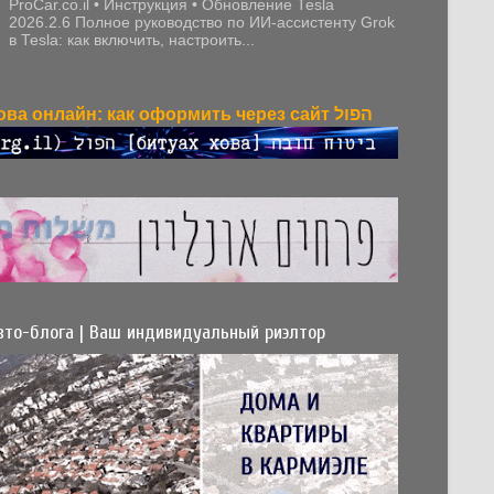
ProCar.co.il • Инструкция • Обновление Tesla
2026.2.6 Полное руководство по ИИ-ассистенту Grok
в Tesla: как включить, настроить...
Битуах хова онлайн: как оформить через сайт הפול
вто-блога | Ваш индивидуальный риэлтор