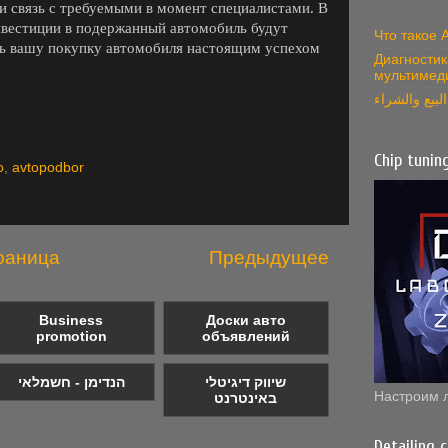
 связь с требуемыми в момент специалистами. В
инвестиции в подержанный автомобиль будут
Что такое
ь вашу покупку автомобиля настоящим успехом
Диагностик
мультимед
بيع والشراء
Chip tunin
o
,
avtopodbor
раница
Предыдущее
Business
Доски авто
promotion
объявлений
שיווק דיגיטלי
הנדימן - חשמלאי
Настроим 
באינטרנט
Detailing 