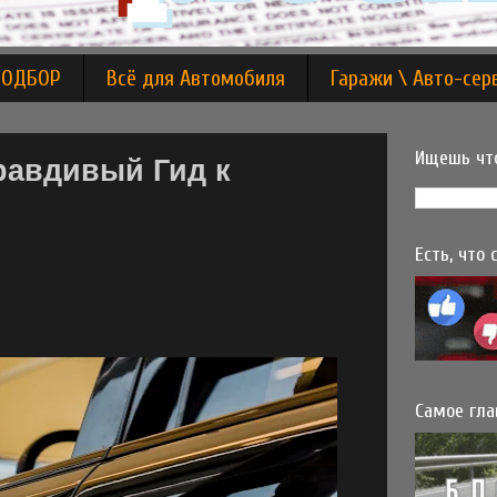
ПОДБОР
Всё для Автомобиля
Гаражи \ Авто-сер
Ищешь что
равдивый Гид к
Есть, что
Самое гла