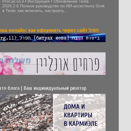
ProCar.co.il • Инструкция • Обновление Tesla
2026.2.6 Полное руководство по ИИ-ассистенту Grok
в Tesla: как включить, настроить...
Битуах хова онлайн: как оформить через сайт הפול
вто-блога | Ваш индивидуальный риэлтор