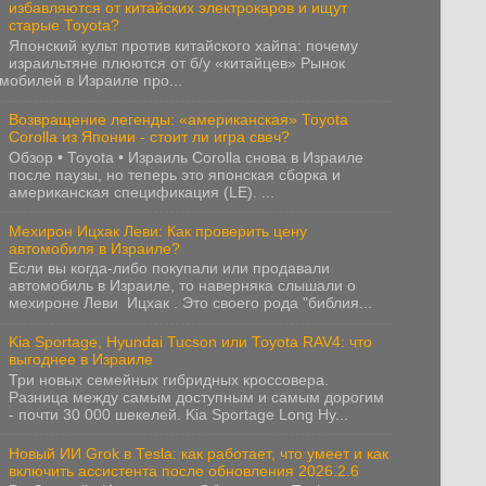
избавляются от китайских электрокаров и ищут
старые Toyota?
Японский культ против китайского хайпа: почему
израильтяне плюются от б/у «китайцев» Рынок
мобилей в Израиле про...
Возвращение легенды: «американская» Toyota
Corolla из Японии - стоит ли игра свеч?
Обзор • Toyota • Израиль Corolla снова в Израиле
после паузы, но теперь это японская сборка и
американская спецификация (LE). ...
Мехирон Ицхак Леви: Как проверить цену
автомобиля в Израиле?
Если вы когда-либо покупали или продавали
автомобиль в Израиле, то наверняка слышали о
мехироне Леви Ицхак . Это своего рода "библия...
Kia Sportage, Hyundai Tucson или Toyota RAV4: что
выгоднее в Израиле
Три новых семейных гибридных кроссовера.
Разница между самым доступным и самым дорогим
- почти 30 000 шекелей. Kia Sportage Long Hy...
Новый ИИ Grok в Tesla: как работает, что умеет и как
включить ассистента после обновления 2026.2.6