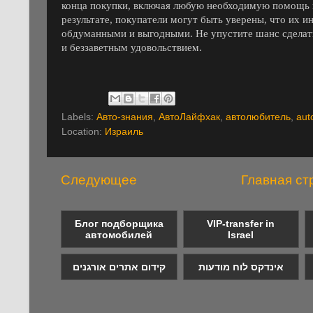
конца покупки, включая любую необходимую помощь и
результате, покупатели могут быть уверены, что их 
обдуманными и выгодными. Не упустите шанс сделат
и беззаветным удовольствием.
Labels:
Авто-знания
,
АвтоЛайфхак
,
автолюбитель
,
aut
Location:
Израиль
Следующее
Главная ст
Блог подборщика
VIP-transfer in
автомобилей
Israel
אינדקס לוח מודעות
קידום אתרים אורגנים