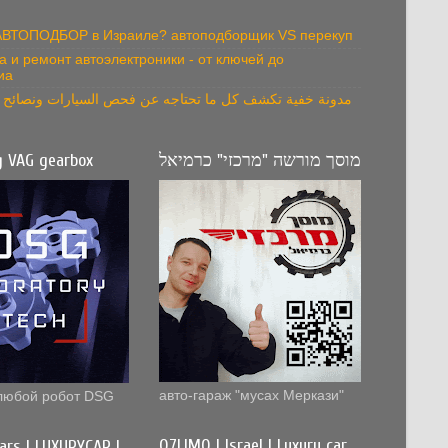
 АВТОПОДБОР в Израиле? автоподборщик VS перекуп
а и ремонт автоэлектроники - от ключей до
иа
مدونة خفية تكشف كل ما تحتاجه عن فحص السيارات ونصائح ال
g VAG gearbox
מוסך מורשה "מרכזי" כרמיאל
авто-гараж "мусах Меркази"
любой робот DSG
Q7LIMO | Israel | Luxury car
cars | LUXURYCAR |