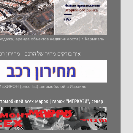
родажа, аренда объектов недвижимости | г. Кармиэль
איך בודקים מחיר של הרכב - מחירון רכב
МЕХИРОН (price list) автомобилей в Израиле
томобилей всех марок | гараж "МЕРКАЗИ", север