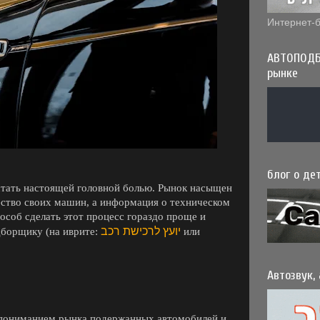
Интернет-б
АВТОПОДБ
рынке
блог о дет
стать настоящей головной болью. Рынок насыщен
ство своих машин, а информация о техническом
особ сделать этот процесс гораздо проще и
יועץ לרכישת רכב
дборщику (на иврите:
или
Автозвук,
 пониманием рынка подержанных автомобилей и