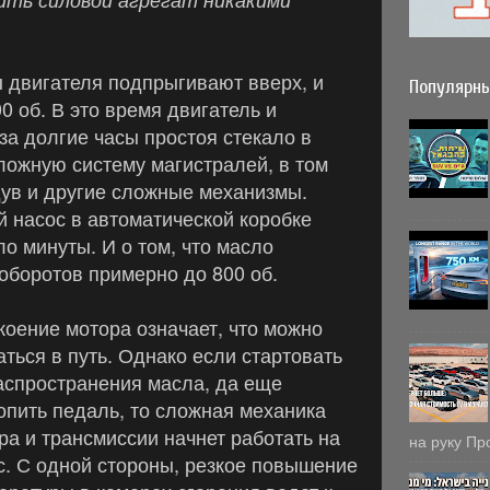
ы двигателя подпрыгивают вверх, и
Популярны
0 об. В это время двигатель и
за долгие часы простоя стекало в
сложную систему магистралей, в том
дув и другие сложные механизмы.
 насос в автоматической коробке
о минуты. И о том, что масло
оборотов примерно до 800 об.
коение мотора означает, что можно
аться в путь. Однако если стартовать
аспространения масла, да еще
опить педаль, то сложная механика
ра и трансмиссии начнет работать на
на руку Пр
с. С одной стороны, резкое повышение