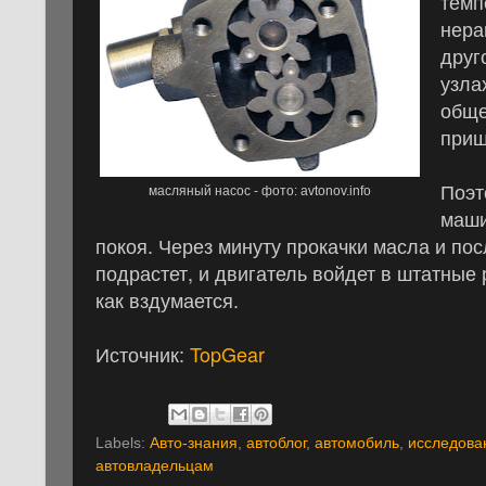
темп
нера
друг
узла
обще
приш
Поэт
масляный насос - фото: avtonov.info
маши
покоя. Через минуту прокачки масла и п
подрастет, и двигатель войдет в штатные
как вздумается.
Источник:
TopGear
Labels:
Авто-знания
,
автоблог
,
автомобиль
,
исследова
автовладельцам