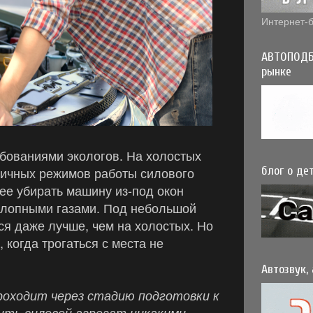
Интернет-б
АВТОПОДБ
рынке
ебованиями экологов. На холостых
сичных режимов работы силового
блог о дет
ее убирать машину из-под окон
ыхлопными газами. Под небольшой
ся даже лучше, чем на холостых. Но
когда трогаться с места не
Автозвук,
оходит через стадию подготовки к
оить силовой агрегат никакими