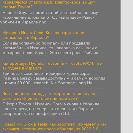
избавляются от китайских электрокаров и ищут
старые Toyota?
Японский культ против китайского хайпа: почему
израильтяне плюются от б/у «китайцев» Рынок
мобилей в Израиле про...
Мехирон Ицхак Леви: Как проверить цену
автомобиля в Израиле?
Если вы когда-либо покупали или продавали
автомобиль в Израиле, то наверняка слышали о
мехироне Леви Ицхак . Это своего рода "библия...
Kia Sportage, Hyundai Tucson или Toyota RAV4: что
выгоднее в Израиле
Три новых семейных гибридных кроссовера.
Разница между самым доступным и самым дорогим
- почти 30 000 шекелей. Kia Sportage Long Hy...
Возвращение легенды: «американская» Toyota
Corolla из Японии - стоит ли игра свеч?
Обзор • Toyota • Израиль Corolla снова в Израиле
после паузы, но теперь это японская сборка и
американская спецификация (LE). ...
Новый ИИ Grok в Tesla: как работает, что умеет и как
включить ассистента после обновления 2026.2.6