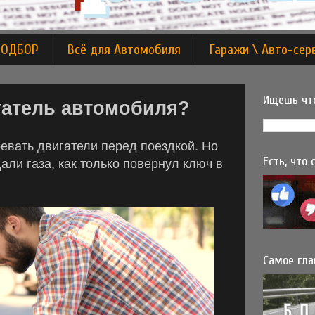
ПОДБОР
Всё для Автомобиля
Гаражи \ Авто-сер
Ищешь что
гатель автомобиля?
евать двигатели перед поездкой. Но
дали газа, как только повернул ключ в
Есть, что
Самое гла