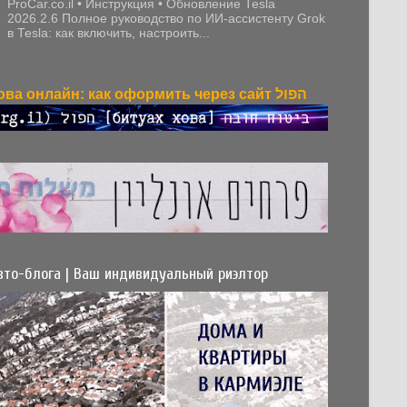
ProCar.co.il • Инструкция • Обновление Tesla
2026.2.6 Полное руководство по ИИ-ассистенту Grok
в Tesla: как включить, настроить...
Битуах хова онлайн: как оформить через сайт הפול
вто-блога | Ваш индивидуальный риэлтор