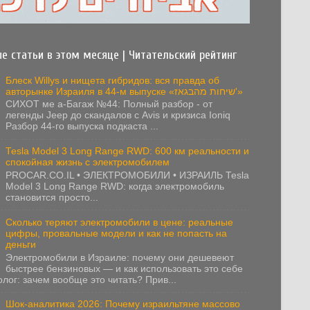
е статьи в этом месяце | Читательский рейтинг
Блеск Willys и нищета гибридов: вся правда об
авторынке Израиля в 44-м выпуске «שיחות מהבגאז'»
СИХОТ ме а-Багаж №44: Полный разбор - от
легенды Jeep до скандалов с Avis и кризиса Ioniq
Разбор 44-го выпуска подкаста ...
Tesla Model 3 Long Range RWD: 600 км реальности и
спокойная жизнь с электромобилем
PROCAR.CO.IL • ЭЛЕКТРОМОБИЛИ • ИЗРАИЛЬ Tesla
Model 3 Long Range RWD: когда электромобиль
становится просто...
Сколько теряют электромобили в цене: реальные
цифры, провальные модели и как не попасть на
деньги
Электромобили в Израиле: почему они дешевеют
быстрее бензиновых — и как использовать это себе
олог: зачем вообще это читать? Прив...
Шок-аналитика 2026: Почему израильтяне массово