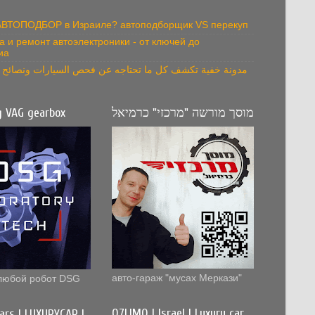
 АВТОПОДБОР в Израиле? автоподборщик VS перекуп
а и ремонт автоэлектроники - от ключей до
иа
مدونة خفية تكشف كل ما تحتاجه عن فحص السيارات ونصائح ال
g VAG gearbox
מוסך מורשה "מרכזי" כרמיאל
авто-гараж "мусах Меркази"
любой робот DSG
Q7LIMO | Israel | Luxury car
cars | LUXURYCAR |