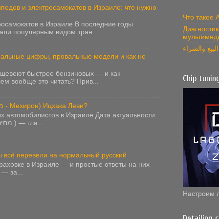
педов и электросамокатов в Израиле: что нужно
Что такое
росамокатов в Израиле В последние годы
Диагностик
али популярным видом тран...
мультимед
بيع والشراء
еальные цифры, провальные модели и как не
ешевеют быстрее бензиновых — и как
Chip tunin
чем вообще это читать? Прив...
Как пользоваться справочником цен (מחירון - Мехирон) Ицхака Леви?
х автомобилистов в Израиле Дата актуальности:
2024 -2025 Мехирон Ицхака Леви ( מחירון רכב ) — гла...
мы всё перевели на нормальный русский
раховке в Израиле — и простые ответы на них
— за...
Настроим 
Detailing 