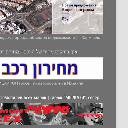
родажа, аренда объектов недвижимости | г. Кармиэль
איך בודקים מחיר של הרכב - מחירון רכב
МЕХИРОН (price list) автомобилей в Израиле
томобилей всех марок | гараж "МЕРКАЗИ", север