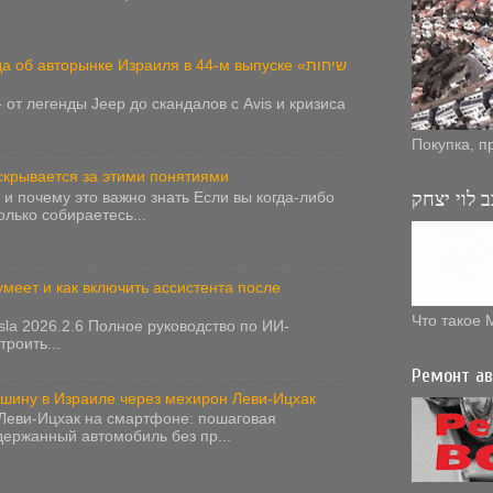
 об авторынке Израиля в 44-м выпуске «שיחות
от легенды Jeep до скандалов с Avis и кризиса
Покупка, п
 скрывается за этими понятиями
 לוי יצחק
 и почему это важно знать Если вы когда-либо
лько собираетесь...
 умеет и как включить ассистента после
Что такое 
esla 2026.2.6 Полное руководство по ИИ-
троить...
Ремонт ав
машину в Израиле через мехирон Леви-Ицхак
Леви-Ицхак на смартфоне: пошаговая
держанный автомобиль без пр...