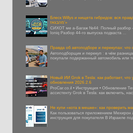
Блеск Willys и нищета гибридов: вся правда
מהבגאז'»
СИХОТ ме а-Багаж №44: Полный разбор - 
Ioniq Разбор 44-го выпуска подкаста ...
Правда об автоподборе и перекупах: что
Автоподборщик и перекуп : в чём разница
покупали подержанный автомобиль или то
Новый ИИ Grok в Tesla: как работает, что
обновления 2026.2.6
ProCar.co.il • Инструкция • Обновление T
ассистенту Grok в Tesla: как включить, нас
Не купи «кота в мешке»: как проверить 
Как пользоваться приложением Мехирон 
инструкция для покупателя В Израиле по