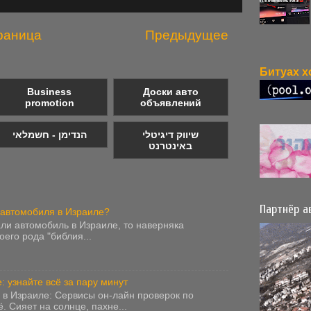
раница
Предыдущее
Business
Доски авто
promotion
объявлений
שיווק דיגיטלי
הנדימן - חשמלאי
באינטרנט
Партнёр а
 автомобиля в Израиле?
али автомобиль в Израиле, то наверняка
его рода "библия...
: узнайте всё за пару минут
 в Израиле: Сервисы он-лайн проверок по
 Сияет на солнце, пахне...