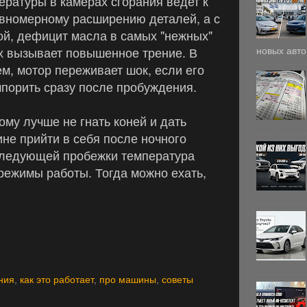
ературы в камерах сгорания ведет к
вномерному расширению деталей, а с
ой, дефицит масла в самых "нежных"
х вызывает повышенное трение. В
новых авто
м, мотор переживает шок, если его
порить сразу после пробуждения.
ому лучше не гнать коней и дать
не прийти в себя после ночного
оследующей пробежки температура
 режимы работы. Тогда можно ехать,
ния
,
как это работает
,
про машины
,
советы