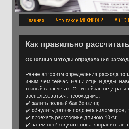
Главная
Что такое МЕХИРОН?
АВТО
Как правильно рассчитать
Основные методы
определения расход
Ранее алгоритм определения расхода топл
иным, чем сейчас. Наши отцы и деды наве
точный в расчетах. Он и сейчас не утрати
воспользоваться, необходимо:
✔️
залить полный бак бензина;
✔️
обнулить датчик подсчета километров, 
✔️
проехать расстояние длиною 10км;
✔️
затем необходимо снова заправить авто