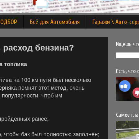
ПОДБОР
Всё для Автомобиля
Гаражи \ Авто-сер
Ищешь что
 расход бензина?
а топлива
Есть, что
ива на 100 км пути был несколько
рняка помнят этот метод, очень
л популярности. Чтоб им
Самое гла
пройденных ранее;
, чтобы бак был полностью заполнен;