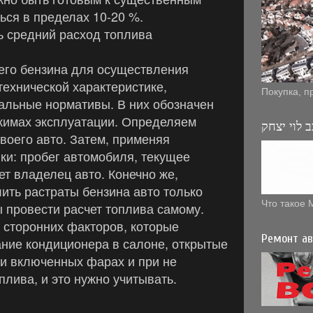
ься в пределах 10-20 %.
ь средний расход топлива
него бензина для осуществления
технической характеристике,
Покупка, п
альные нормативы. В них обозначен
жимах эксплуатации. Определяем
 לוי יצחק
воего авто.
Затем, применяя
ки: пробег автомобиля, текущее
ет владелец авто. Конечно же,
ть растраты бензина авто только
Что такое 
 провести расчет топлива самому.
д сторонних факторов, которые
Ремонт ав
ние кондиционера в салоне, открытые
при включенных фарах и при не
лива, и это нужно учитывать.