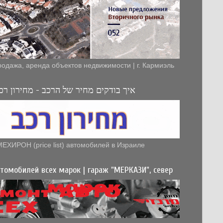
родажа, аренда объектов недвижимости | г. Кармиэль
איך בודקים מחיר של הרכב - מחירון רכב
МЕХИРОН (price list) автомобилей в Израиле
томобилей всех марок | гараж "МЕРКАЗИ", север