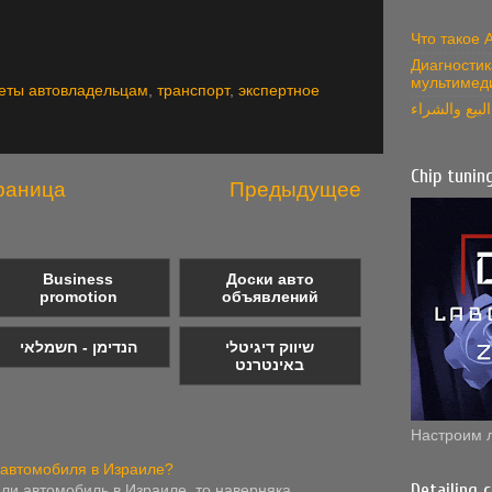
Что такое
Диагностик
мультимед
еты автовладельцам
,
транспорт
,
экспертное
بيع والشراء
Chip tunin
раница
Предыдущее
Business
Доски авто
promotion
объявлений
שיווק דיגיטלי
הנדימן - חשמלאי
באינטרנט
Настроим 
 автомобиля в Израиле?
Detailing 
али автомобиль в Израиле, то наверняка