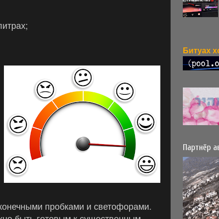
литрах;
Партнёр а
сконечными пробками и светофорами.
ужно быть готовым к существенным