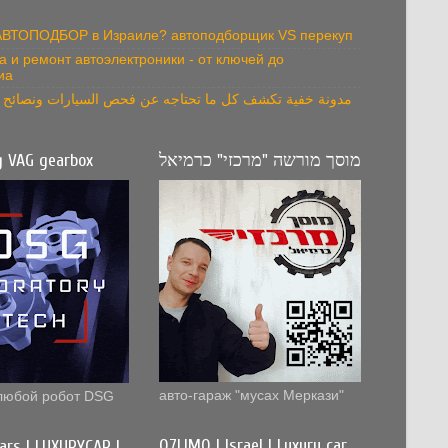
 АВТОПОДБОР в Израиле? автоподборщик VS перекуп
а и ремонт автоэлектроники - от ключей до
иа
مدونة خفية تكشف كل ما تحتاجه عن فحص السيارات ونصائح ال
g VAG gearbox
מוסך מורשה "מרכזי" כרמיאל
авто-гараж "мусах Меркази"
любой робот DSG
Q7LIMO | Israel | Luxury car
cars | LUXURYCAR |