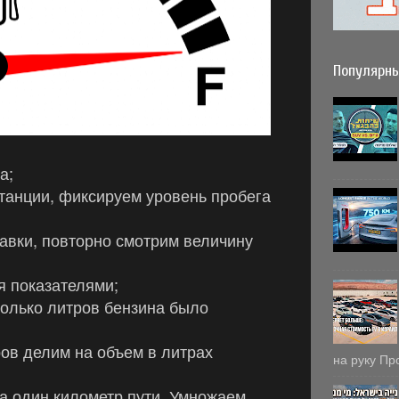
Популярны
а;
станции, фиксируем уровень пробега
авки, повторно смотрим величину
я показателями;
колько литров бензина было
ов делим на объем в литрах
на руку Пр
а один километр пути. У
множаем