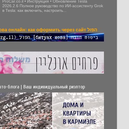
ProCar.co.il • Инструкция • Обновление Tesla
2026.2.6 Полное руководство по ИИ-ассистенту Grok
в Tesla: как включить, настроить...
Битуах хова онлайн: как оформить через сайт הפול
вто-блога | Ваш индивидуальный риэлтор