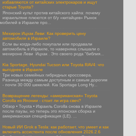
избавляются от китайских электрокаров и ищут
старые Toyota?
Японский культ против китайского хайпа: почему
израильтяне плюются от б/у «китайцев» Рынок
мобилей в Израиле про...
Мехирон Ицхак Леви: Как проверить цену
автомобиля в Израиле?
Если вы когда-либо покупали или продавали
автомобиль в Израиле, то наверняка слышали о
мехироне Леви Ицхак . Это своего рода "библия...
Kia Sportage, Hyundai Tucson или Toyota RAV4: что
выгоднее в Израиле
Три новых семейных гибридных кроссовера.
Разница между самым доступным и самым дорогим
- почти 30 000 шекелей. Kia Sportage Long Hy...
Возвращение легенды: «американская» Toyota
Corolla из Японии - стоит ли игра свеч?
Обзор • Toyota • Израиль Corolla снова в Израиле
после паузы, но теперь это японская сборка и
американская спецификация (LE). ...
Новый ИИ Grok в Tesla: как работает, что умеет и как
включить ассистента после обновления 2026.2.6