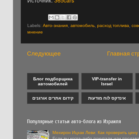
Labels:
Авто-знания
,
автомобиль
,
расход топлива
,
сов
мнение
Следующее
Главная ст
Блог подборщика
VIP-transfer in
автомобилей
Israel
אינדקס לוח מודעות
קידום אתרים אורגנים
Популярные статьи авто-блога из Израиля
Мехирон Ицхак Леви: Как проверить цену
Если вы когда-либо покупали или продав