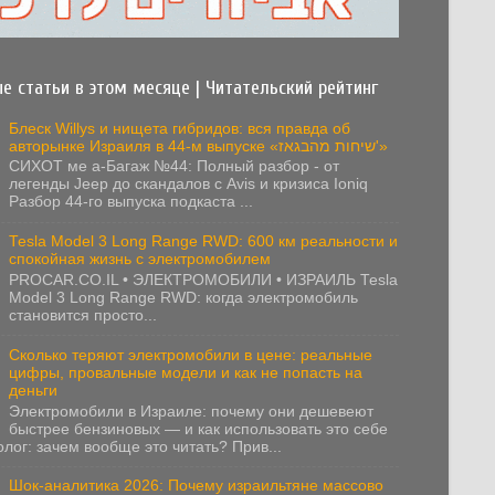
е статьи в этом месяце | Читательский рейтинг
Блеск Willys и нищета гибридов: вся правда об
авторынке Израиля в 44-м выпуске «שיחות מהבגאז'»
СИХОТ ме а-Багаж №44: Полный разбор - от
легенды Jeep до скандалов с Avis и кризиса Ioniq
Разбор 44-го выпуска подкаста ...
Tesla Model 3 Long Range RWD: 600 км реальности и
спокойная жизнь с электромобилем
PROCAR.CO.IL • ЭЛЕКТРОМОБИЛИ • ИЗРАИЛЬ Tesla
Model 3 Long Range RWD: когда электромобиль
становится просто...
Сколько теряют электромобили в цене: реальные
цифры, провальные модели и как не попасть на
деньги
Электромобили в Израиле: почему они дешевеют
быстрее бензиновых — и как использовать это себе
олог: зачем вообще это читать? Прив...
Шок-аналитика 2026: Почему израильтяне массово